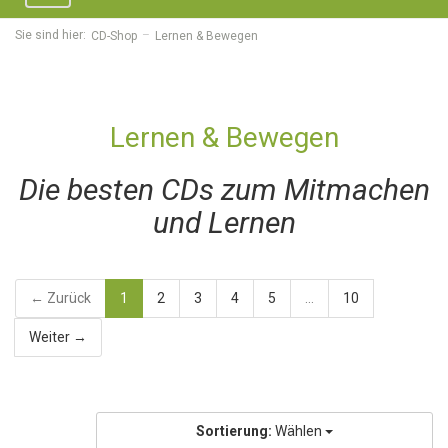
navigation
Sie sind hier:
CD-Shop
Lernen & Bewegen
Lernen & Bewegen
Die besten CDs zum Mitmachen
und Lernen
← Zurück
1
2
3
4
5
...
10
Weiter →
Sortierung:
Wählen