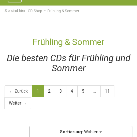
navigation
Sie sind hier:
CD-Shop
Frühling & Sommer
Frühling & Sommer
Die besten CDs für Frühling und
Sommer
← Zurück
1
2
3
4
5
...
11
Weiter →
Sortierung:
Wählen