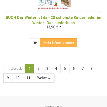
BUCH Der Winter ist da - 20 schönste Kinderlieder im
Winter- Das Liederbuch
13,90 € *
Mehr Informationen
← Zurück
1
2
3
4
5
6
7
8
9
10
11
Weiter →