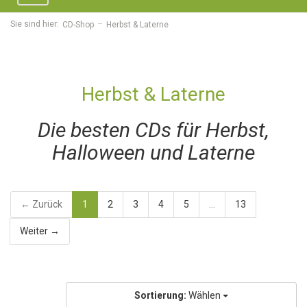
navigation
Sie sind hier:
CD-Shop
Herbst & Laterne
Herbst & Laterne
Die besten CDs für Herbst,
Halloween und Laterne
← Zurück
1
2
3
4
5
...
13
Weiter →
Sortierung:
Wählen