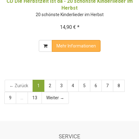
CD Die Herbstzeit ist da - 20 schönste Kinderlieder im
Herbst
20 schönste Kinderlieder im Herbst
14,90 € *
Mehr Informationen
← Zurück
1
2
3
4
5
6
7
8
9
...
13
Weiter →
SERVICE