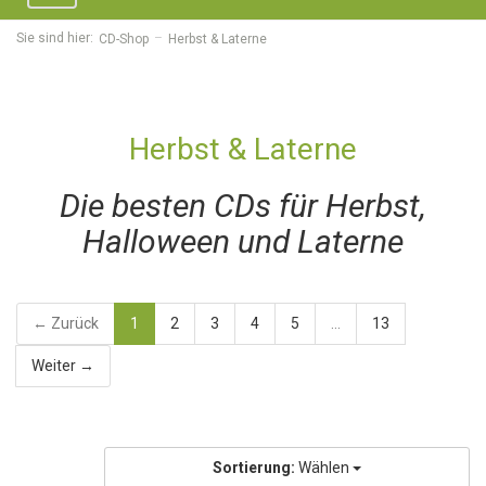
navigation
Sie sind hier:
CD-Shop
Herbst & Laterne
Herbst & Laterne
Die besten CDs für Herbst,
Halloween und Laterne
← Zurück
1
2
3
4
5
...
13
Weiter →
Sortierung:
Wählen