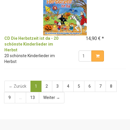
14,90 € *
CD Die Herbstzeit ist da - 20
schönste Kinderlieder im
Herbst
20 schönste Kinderlieder im
Herbst
← Zurück
1
2
3
4
5
6
7
8
9
...
13
Weiter →