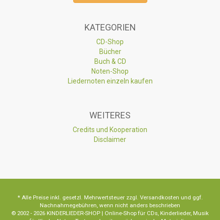
KATEGORIEN
CD-Shop
Bücher
Buch & CD
Noten-Shop
Liedernoten einzeln kaufen
WEITERES
Credits und Kooperation
Disclaimer
* Alle Preise inkl. gesetzl. Mehrwertsteuer zzgl. Versandkosten und ggf.
Nachnahmegebühren, wenn nicht anders beschrieben
© 2002 - 2026 KINDERLIEDER-SHOP | Online-Shop für CDs, Kinderlieder, Musik