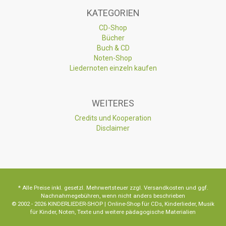
KATEGORIEN
CD-Shop
Bücher
Buch & CD
Noten-Shop
Liedernoten einzeln kaufen
WEITERES
Credits und Kooperation
Disclaimer
* Alle Preise inkl. gesetzl. Mehrwertsteuer zzgl. Versandkosten und ggf.
Nachnahmegebühren, wenn nicht anders beschrieben
© 2002 - 2026 KINDERLIEDER-SHOP | Online-Shop für CDs, Kinderlieder, Musik
für Kinder, Noten, Texte und weitere pädagogische Materialien