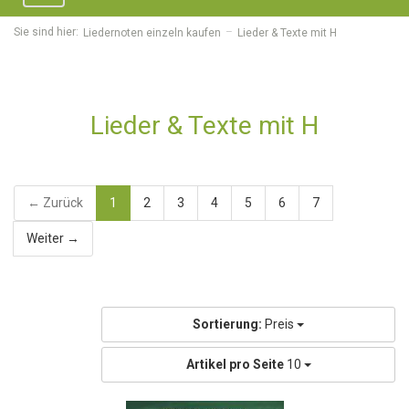
navigation
Sie sind hier:
Liedernoten einzeln kaufen
Lieder & Texte mit H
Lieder & Texte mit H
← Zurück
1
2
3
4
5
6
7
Weiter →
Sortierung:
Preis
Artikel pro Seite
10