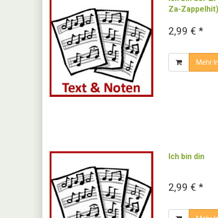
Za-Zappelhit
2,99 € *
Mehr I
Ich bin din
2,99 € *