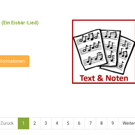
 (Ein Eisbär-Lied)
nformationen
Zurück
1
2
3
4
5
6
7
8
9
Weite