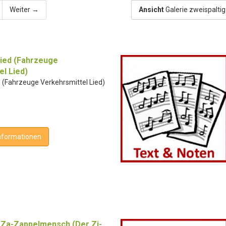
Weiter →
Ansicht
Galerie zweispalti
ied (Fahrzeuge
l Lied)
 (Fahrzeuge Verkehrsmittel Lied)
nformationen
i-Za-Zappelmensch (Der Zi-