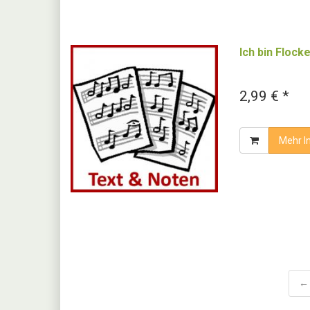
Ich bin Flocke
2,99 € *
Mehr I
← 