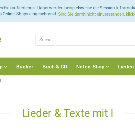
es Einkaufserlebnis. Dabei werden beispielsweise die Session-Informat
es Online-Shops eingeschränkt.
Sind Sie damit nicht einverstanden, klicke
e
op
Bücher
Buch & CD
Noten-Shop
Lieder
I
Lieder & Texte mit I