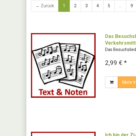
← Zurück
1
2
3
4
5
...
9
Das Besuchsl
Verkehrsmitte
Das Besuchslied
2,99 € *
Mehr I
Ich bin der Z