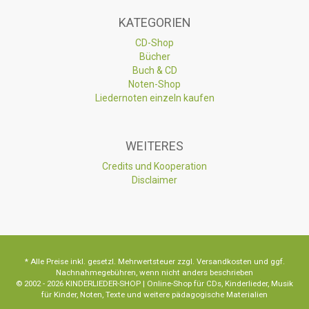
KATEGORIEN
CD-Shop
Bücher
Buch & CD
Noten-Shop
Liedernoten einzeln kaufen
WEITERES
Credits und Kooperation
Disclaimer
* Alle Preise inkl. gesetzl. Mehrwertsteuer zzgl. Versandkosten und ggf.
Nachnahmegebühren, wenn nicht anders beschrieben
© 2002 - 2026 KINDERLIEDER-SHOP | Online-Shop für CDs, Kinderlieder, Musik
für Kinder, Noten, Texte und weitere pädagogische Materialien