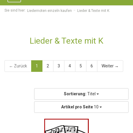
navigation
Sie sind hier:
Liedernoten einzeln kaufen
Lieder & Texte mit K
Lieder & Texte mit K
← Zurück
1
2
3
4
5
6
Weiter →
Sortierung:
Titel
Artikel pro Seite
10