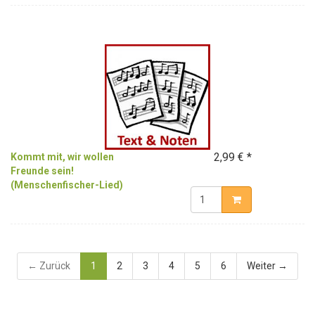
2,99 € *
Kommt mit, wir wollen
Freunde sein!
(Menschenfischer-Lied)
← Zurück
1
2
3
4
5
6
Weiter →