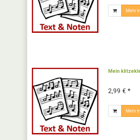
Mehr I
Mein klitzek
2,99 € *
Mehr I