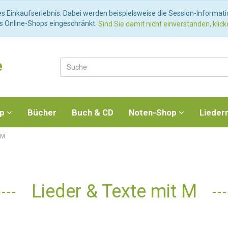
es Einkaufserlebnis. Dabei werden beispielsweise die Session-Informat
es Online-Shops eingeschränkt.
Sind Sie damit nicht einverstanden, klicke
e
op
Bücher
Buch & CD
Noten-Shop
Lieder
 M
Lieder & Texte mit M