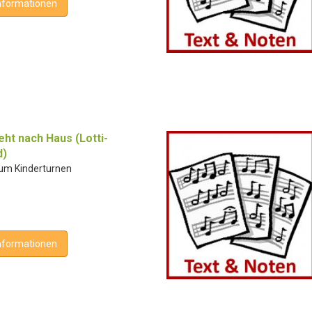
nformationen
eht nach Haus (Lotti-
d)
zum Kinderturnen
nformationen