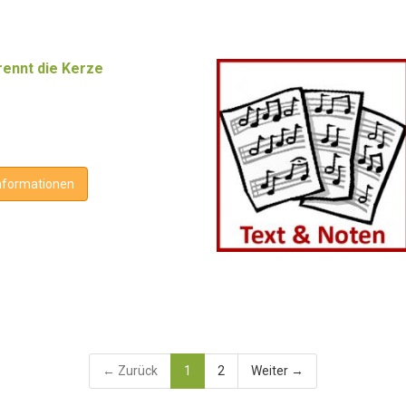
rennt die Kerze
nformationen
← Zurück
1
2
Weiter →