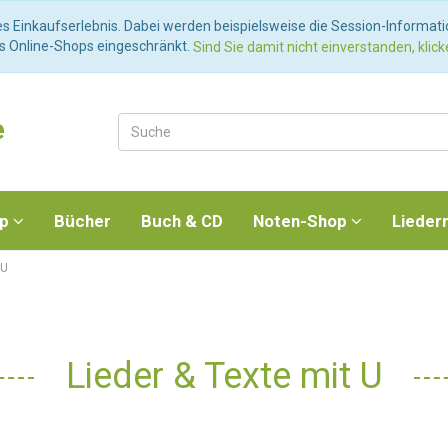
es Einkaufserlebnis. Dabei werden beispielsweise die Session-Informat
es Online-Shops eingeschränkt.
Sind Sie damit nicht einverstanden, klicke
e
op
Bücher
Buch & CD
Noten-Shop
Lieder
 U
Lieder & Texte mit U