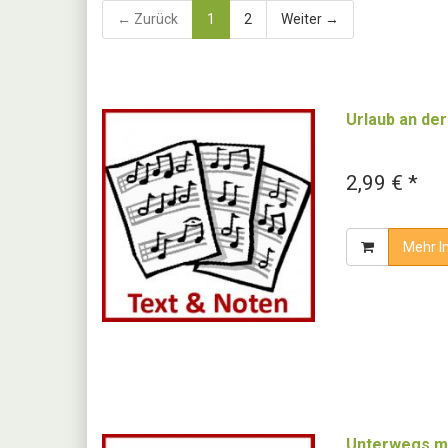
← Zurück
1
2
Weiter →
Urlaub an de
2,99 € *
Mehr I
Unterwegs mi