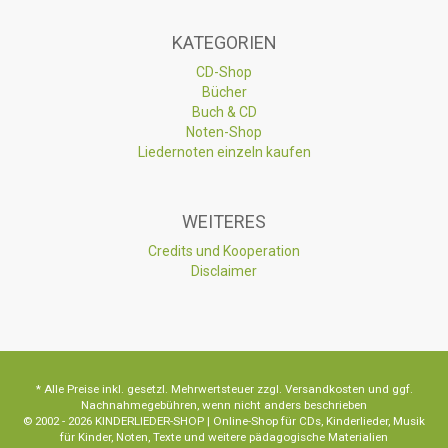
KATEGORIEN
CD-Shop
Bücher
Buch & CD
Noten-Shop
Liedernoten einzeln kaufen
WEITERES
Credits und Kooperation
Disclaimer
* Alle Preise inkl. gesetzl. Mehrwertsteuer zzgl. Versandkosten und ggf.
Nachnahmegebühren, wenn nicht anders beschrieben
© 2002 - 2026 KINDERLIEDER-SHOP | Online-Shop für CDs, Kinderlieder, Musik
für Kinder, Noten, Texte und weitere pädagogische Materialien