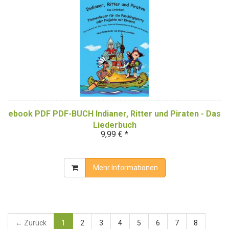
ebook PDF PDF-BUCH Indianer, Ritter und Piraten - Das
Liederbuch
9,99 € *
Mehr Informationen
← Zurück
1
2
3
4
5
6
7
8