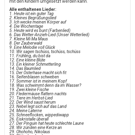
mit den Kindern umgesetzt werden kann.
Alle enthaltenen Lieder:
1. Heute ist ein guter Tag
2. Kleines Begrüßungslied
3. Ich wecke meinen Körper auf
4. Die Wochentage
5. Heute wird es bunt (Farbenlied)
6. Das Wetter-Anzieh-Lied (Unser Wetterlied)
7. Kleine Mi Ma Maus
8. Der Zauberwald
9. Eine Melodie voll Glück
10. Wir sagen tschüss, tschüss, tschüss
11. Frühling, du bist da
12. Eine kleine Blüte
13. Ein kleiner Schmetterling
14. Das Baumlied
15. Der Osterhase macht sich fit
16. Seifenblasen schweben
17. Sommer ist in meinem Kopf
18. Was schwimmt denn da im Wasser?
19. Zwei kleine Fische
20. Fledermäuse flattern nachts
21. Tiere im Herbst-Lied
22. Der Wind saust herum
23. Nebel legt sich auf das Land
24. Meine Laterne
25. Schneeflocken, wippediwapp
26. Eiskristalle überall
27. Der Pinguin hat heute schlechte Laune
28. Wir zünden eine Kerze an
29. Ohohoho, Nikolaus