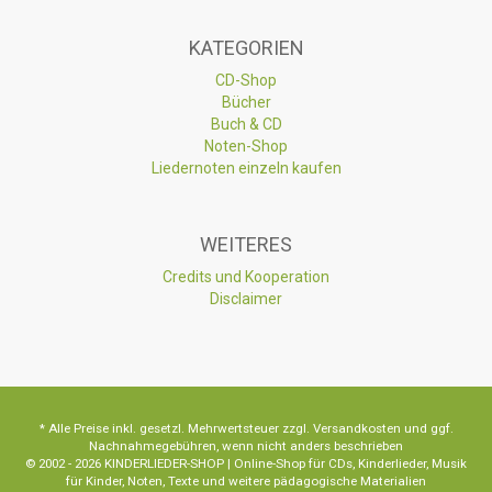
KATEGORIEN
CD-Shop
Bücher
Buch & CD
Noten-Shop
Liedernoten einzeln kaufen
WEITERES
Credits und Kooperation
Disclaimer
* Alle Preise inkl. gesetzl. Mehrwertsteuer zzgl. Versandkosten und ggf.
Nachnahmegebühren, wenn nicht anders beschrieben
© 2002 - 2026 KINDERLIEDER-SHOP | Online-Shop für CDs, Kinderlieder, Musik
für Kinder, Noten, Texte und weitere pädagogische Materialien