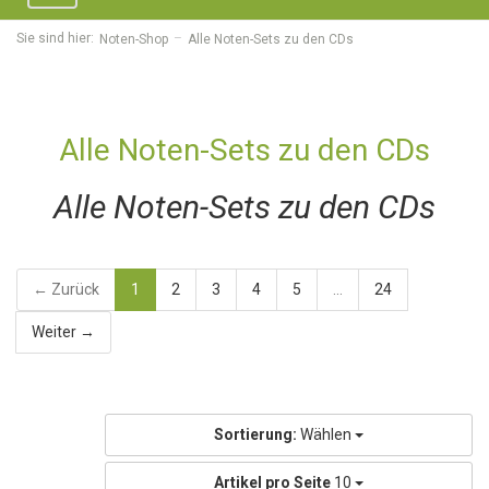
navigation
Sie sind hier:
Noten-Shop
Alle Noten-Sets zu den CDs
Alle Noten-Sets zu den CDs
Alle Noten-Sets zu den CDs
← Zurück
1
2
3
4
5
...
24
Weiter →
Sortierung:
Wählen
Artikel pro Seite
10