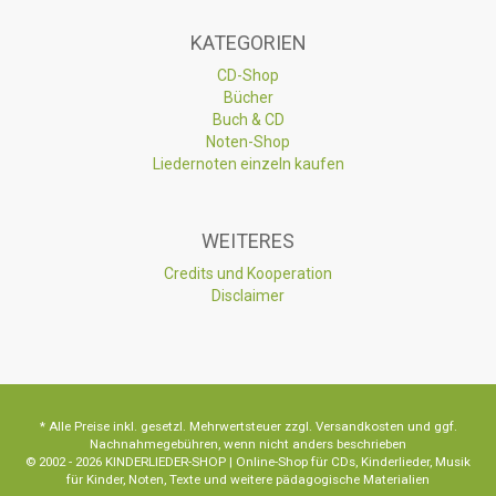
KATEGORIEN
CD-Shop
Bücher
Buch & CD
Noten-Shop
Liedernoten einzeln kaufen
WEITERES
Credits und Kooperation
Disclaimer
* Alle Preise inkl. gesetzl. Mehrwertsteuer zzgl. Versandkosten und ggf.
Nachnahmegebühren, wenn nicht anders beschrieben
© 2002 - 2026 KINDERLIEDER-SHOP | Online-Shop für CDs, Kinderlieder, Musik
für Kinder, Noten, Texte und weitere pädagogische Materialien