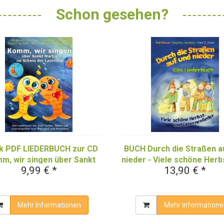
Schon gesehen?
k PDF LIEDERBUCH zur CD
BUCH Durch die Straßen a
m, wir singen über Sankt
nieder - Viele schöne Herb
9,99 € *
13,90 € *
n im Schein der Laternen"
Laternenlieder: Das Lied
(Downloadalbum)
Mehr Informationen
Mehr Informatione