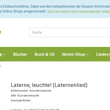
es Einkaufserlebnis. Dabei werden beispielsweise die Session-Informat
es Online-Shops eingeschränkt.
Sind Sie damit nicht einverstanden, klicke
e
op
Bücher
Buch & CD
Noten-Shop
Lieder
 L
Laterne, leuchte! (Laternenlied)
Artikelnummer: StJa-laterneleuchte
EAN: StJa-laterneleuchte
Download-Artikel