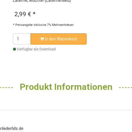
Laterne, leuchte! (Laternenlied)
2,99 €
*
* Preisangabe inklusive 7% Mehrwertsteuer.
In den Warenkorb
Verfügbar als Download
Produkt Informationen
liederhits.de