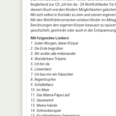
Begleitend zur CD „Ich bin da - 24 Wohlfühllieder f
diesem Buch werden Kindern Möglichkeiten geboten,
Mit sich selbst in Kontakt zu sein und seinen eig
Mit den Wohlfühlmomenten erleben Kinder im Allta
Berührungen den eigenen Körper bewusst zu spüren. 
geschüttelt, gestreckt oder auch in der Entspann
Mit folgenden Liedern:
1. Guten Morgen, lieber Körper
2. Die Erde begrüßen
3. Wir wollen alle miteinander
4. Wunderbare Träume
5. Ich bin da
6. Löwentanz
7. Ich bau mir ein Häuschen
8. Regentropfen
9. Schütteltanz
10. Im Meer
11. Das Mama-Papa-Lied
12. Sausewind
13. Meine Hände
14. Schneckenspiel
15. Ein klitzekleines Samenkorn