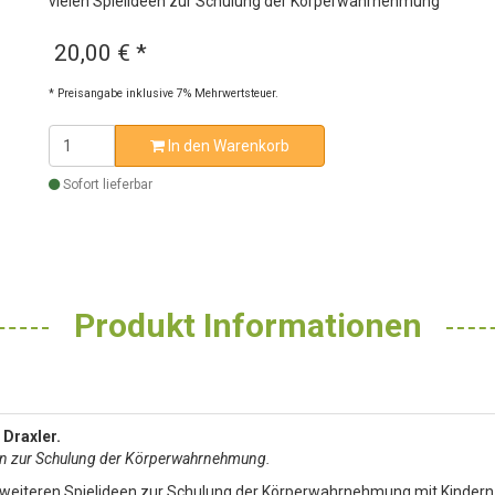
vielen Spielideen zur Schulung der Körperwahrnehmung
20,00 €
*
* Preisangabe inklusive 7% Mehrwertsteuer.
In den Warenkorb
Sofort lieferbar
Produkt Informationen
 Draxler.
een zur Schulung der Körperwahrnehmung.
eiteren Spielideen zur Schulung der Körperwahrnehmung mit Kindern. M