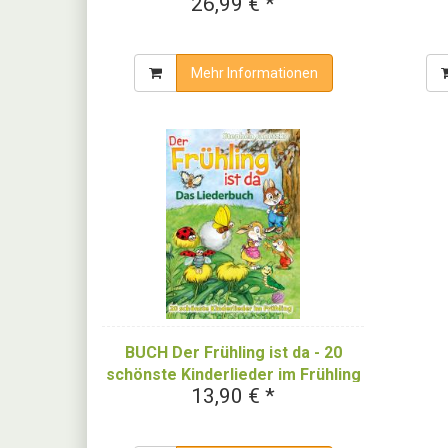
26,99 € *
schenk dir einen Regenbogen,
Mitm
Augen Ohren Nase u.a.m.
Mehr Informationen
BUCH Der Frühling ist da - 20
schönste Kinderlieder im Frühling
13,90 € *
- Das Liederbuch