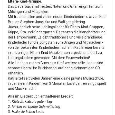
Eltern-Kind-Gruppe
.
Das Liederbuch mit Texten, Noten und Gitarrengriffen zum
Mitsingen und Mitspielen.
Mit traditionellen und vielen neuen Kinderliedern u.a. von Kati
Breuer, Stephen Janetzko und Wolfgang Hering.
Juchu, endlich neue Lieblingslieder für Eltern-Kind-Gruppen,
Krippe, Kita und Kindergarten! Da tanzen die Klanghölzer und
der Hampelmann. Es gibt traditionelle und viele brandneue
Kinderlieder für die Jüngsten zum Singen und Mitmachen -
von der bekannten Kinderliedermacherin Kati Breuer bereits
in unzähligen Eltern-Kind-Musikkursen erprobt und dort zu
Lieblingsliedern geworden. Mit dem Feuerwehrlied!
Alle Lieder aus dem Buch plus fünf weitere tolle Lieder sind
separat überall im Buchhandel auf der gleichnamigen CD
erhältlich.
Kati leitet seit vielen Jahren eine kleine private Musikschule,
in der sie mit Kindern von 3 Monaten bis 8 Jahren singt, spielt
und Musik macht.
Alle im Liederbuch enthaltenen Lieder:
1. Klatsch, klatsch, guten Tag
2. Ich bin ein bunter Schmetterling
3. Hallo, ihr lieben Leute