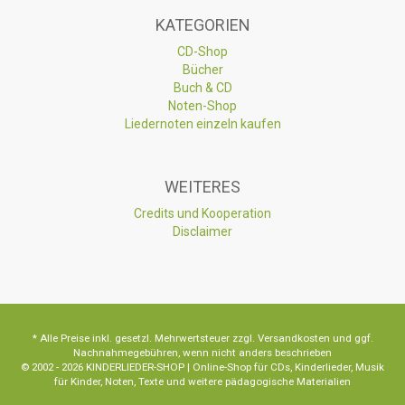
KATEGORIEN
CD-Shop
Bücher
Buch & CD
Noten-Shop
Liedernoten einzeln kaufen
WEITERES
Credits und Kooperation
Disclaimer
* Alle Preise inkl. gesetzl. Mehrwertsteuer zzgl. Versandkosten und ggf.
Nachnahmegebühren, wenn nicht anders beschrieben
© 2002 - 2026 KINDERLIEDER-SHOP | Online-Shop für CDs, Kinderlieder, Musik
für Kinder, Noten, Texte und weitere pädagogische Materialien