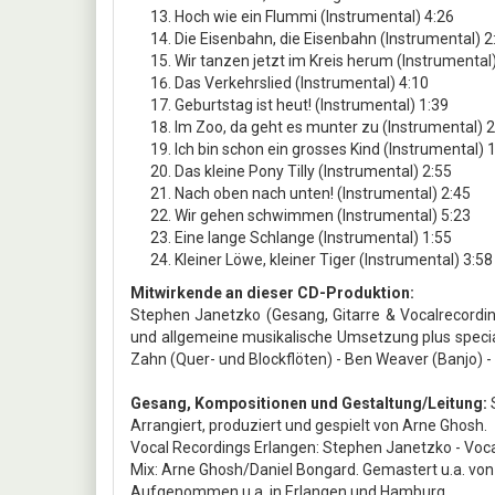
Hoch wie ein Flummi (Instrumental) 4:26
Die Eisenbahn, die Eisenbahn (Instrumental) 2
Wir tanzen jetzt im Kreis herum (Instrumental
Das Verkehrslied (Instrumental) 4:10
Geburtstag ist heut! (Instrumental) 1:39
Im Zoo, da geht es munter zu (Instrumental) 2
Ich bin schon ein grosses Kind (Instrumental) 
Das kleine Pony Tilly (Instrumental) 2:55
Nach oben nach unten! (Instrumental) 2:45
Wir gehen schwimmen (Instrumental) 5:23
Eine lange Schlange (Instrumental) 1:55
Kleiner Löwe, kleiner Tiger (Instrumental) 3:58
Mitwirkende an dieser CD-Produktion:
Stephen Janetzko (Gesang, Gitarre & Vocalrecordi
und allgemeine musikalische Umsetzung plus special 
Zahn (Quer- und Blockflöten) - Ben Weaver (Banjo) -
Gesang, Kompositionen und Gestaltung/Leitung:
S
Arrangiert, produziert und gespielt von Arne Ghosh.
Vocal Recordings Erlangen: Stephen Janetzko - Vocal
Mix: Arne Ghosh/Daniel Bongard. Gemastert u.a. von 
Aufgenommen u.a. in Erlangen und Hamburg.