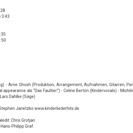
:28
) 3:43
:35
1:50
ng) - Arne Ghosh (Produktion, Arrangement, Aufnahmen, Gitarren, Per
appearance als ''Das Faultier'') - Celine Berton (Kindervocals) - Michè
 Lars Dahlke (Säge)
tephen Janetzko www.kinderliederhits.de
edit: Chris Grotjan
Hans-Philipp Graf.