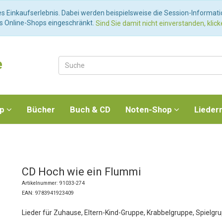
es Einkaufserlebnis. Dabei werden beispielsweise die Session-Informat
es Online-Shops eingeschränkt.
Sind Sie damit nicht einverstanden, klicke
e
op
Bücher
Buch & CD
Noten-Shop
Lieder
CD Hoch wie ein Flummi
Artikelnummer: 91033-274
EAN: 9783941923409
Lieder für Zuhause, Eltern-Kind-Gruppe, Krabbelgruppe, Spielgr