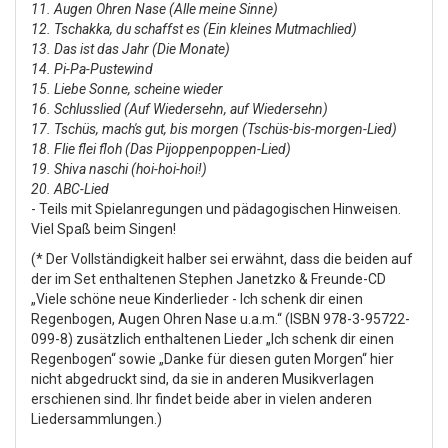
11. Augen Ohren Nase (Alle meine Sinne)
12. Tschakka, du schaffst es (Ein kleines Mutmachlied)
13. Das ist das Jahr (Die Monate)
14. Pi-Pa-Pustewind
15. Liebe Sonne, scheine wieder
16. Schlusslied (Auf Wiedersehn, auf Wiedersehn)
17. Tschüs, mach's gut, bis morgen (Tschüs-bis-morgen-Lied)
18. Flie flei floh (Das Pijoppenpoppen-Lied)
19. Shiva naschi (hoi-hoi-hoi!)
20. ABC-Lied
- Teils mit Spielanregungen und pädagogischen Hinweisen.
Viel Spaß beim Singen!
(* Der Vollständigkeit halber sei erwähnt, dass die beiden auf
der im Set enthaltenen Stephen Janetzko & Freunde-CD
„Viele schöne neue Kinderlieder - Ich schenk dir einen
Regenbogen, Augen Ohren Nase u.a.m.“ (ISBN 978-3-95722-
099-8) zusätzlich enthaltenen Lieder „Ich schenk dir einen
Regenbogen“ sowie „Danke für diesen guten Morgen“ hier
nicht abgedruckt sind, da sie in anderen Musikverlagen
erschienen sind. Ihr findet beide aber in vielen anderen
Liedersammlungen.)