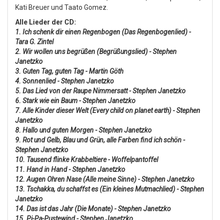
Kati Breuer und Taato Gomez.
Alle Lieder der CD:
1. Ich schenk dir einen Regenbogen (Das Regenbogenlied) -
Tara G. Zintel
2. Wir wollen uns begrüßen (Begrüßungslied) - Stephen
Janetzko
3. Guten Tag, guten Tag - Martin Göth
4. Sonnenlied
- Stephen Janetzko
5. Das Lied von der Raupe Nimmersatt
- Stephen Janetzko
6. Stark wie ein Baum
- Stephen Janetzko
7. Alle Kinder dieser Welt (Every child on planet earth)
- Stephen
Janetzko
8. Hallo und guten Morgen
- Stephen Janetzko
9. Rot und Gelb, Blau und Grün, alle Farben find ich schön
-
Stephen Janetzko
10. Tausend flinke Krabbeltiere - Woffelpantoffel
11. Hand in Hand
- Stephen Janetzko
12. Augen Ohren Nase (Alle meine Sinne)
- Stephen Janetzko
13. Tschakka, du schaffst es (Ein kleines Mutmachlied)
- Stephen
Janetzko
14. Das ist das Jahr (Die Monate)
- Stephen Janetzko
15. Pi-Pa-Pustewind
- Stephen Janetzko