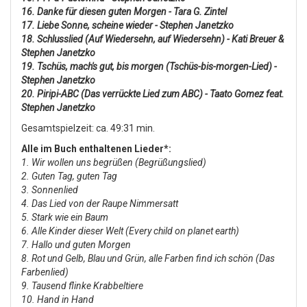
16. Danke für diesen guten Morgen - Tara G. Zintel
17. Liebe Sonne, scheine wieder
- Stephen Janetzko
18. Schlusslied (Auf Wiedersehn, auf Wiedersehn) - Kati Breuer &
Stephen Janetzko
19. Tschüs, mach's gut, bis morgen (Tschüs-bis-morgen-Lied)
-
Stephen Janetzko
20. Piripi-ABC (Das verrückte Lied zum ABC) - Taato Gomez feat.
Stephen Janetzko
Gesamtspielzeit: ca. 49:31 min.
Alle im Buch enthaltenen Lieder*:
1. Wir wollen uns begrüßen (Begrüßungslied)
2. Guten Tag, guten Tag
3. Sonnenlied
4. Das Lied von der Raupe Nimmersatt
5. Stark wie ein Baum
6. Alle Kinder dieser Welt (Every child on planet earth)
7. Hallo und guten Morgen
8. Rot und Gelb, Blau und Grün, alle Farben find ich schön (Das
Farbenlied)
9. Tausend flinke Krabbeltiere
10. Hand in Hand