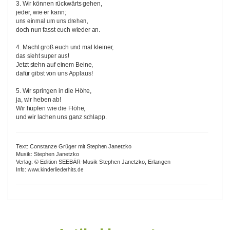
3. Wir können rückwärts gehen,
jeder, wie er kann;
uns einmal um uns drehen,
doch nun fasst euch wieder an.
4. Macht groß euch und mal kleiner,
das sieht super aus!
Jetzt stehn auf einem Beine,
dafür gibst von uns Applaus!
5. Wir springen in die Höhe,
ja, wir heben ab!
Wir hüpfen wie die Flöhe,
und wir lachen uns ganz schlapp.
Text: Constanze Grüger mit Stephen Janetzko
Musik: Stephen Janetzko
Verlag: © Edition SEEBÄR-Musik Stephen Janetzko, Erlangen
Info: www.kinderliederhits.de