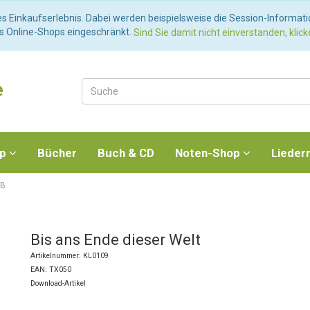
es Einkaufserlebnis. Dabei werden beispielsweise die Session-Informat
es Online-Shops eingeschränkt.
Sind Sie damit nicht einverstanden, klicke
e
op
Bücher
Buch & CD
Noten-Shop
Lieder
 B
Bis ans Ende dieser Welt
Artikelnummer: KL0109
EAN: TX050
Download-Artikel