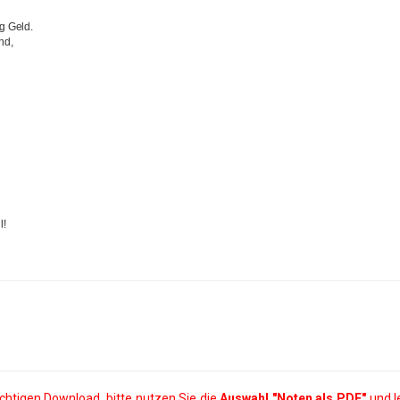
g Geld.
nd,
l!
ichtigen Download, bitte nutzen Sie die
Auswahl
"Noten als PDF"
und l