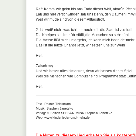
Ref.: Komm, wir gehn bis ans Ende dieser Welt, ohne`n Pfenni
Laß uns hier verschwinden, laß uns ziehn, den Daumen im Wi
Weil wir müde sind von diesem Alltagstrott.
2. Ich weiß nicht, was ich hier noch soll, die Stadt ist zu steril.
Die Kneipen sind nur überfüllt, die Menschen so sehr kühl.
Die Masse läßt mich untergehn, ich kenn mich fast nicht mehr.
Das ist die letzte Chance jetzt, wir setzen uns zur Wehr!
Ref.
Zwischenspiel:
Und wir lassen alles hinter uns, denn wir hassen dieses Spiel.
Weil die Menschen wie Computer sind: Programme statt Gefüh
Ref.
Text: Rainer Thielmann
Musik: Stephen Janetzko
Verlag: © Edition SEEBÄR-Musik Stephen Janetzko
Web: www.kinderlieder-und-mehr.de
Die Noten zu diesem Lied erhalten Sie als kostenpfl