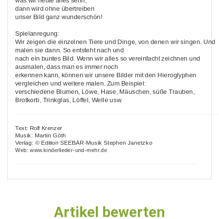
was wir heute alles sehn,
dann wird ohne übertreiben
unser Bild ganz wunderschön!
Spielanregung:
Wir zeigen die einzelnen Tiere und Dinge, von denen wir singen. Und
malen sie dann. So entsteht nach und
nach ein buntes Bild. Wenn wir alles so vereinfacht zeichnen und
ausmalen, dass man es immer noch
erkennen kann, können wir unsere Bilder mit den Hieroglyphen
vergleichen und weitere malen. Zum Beispiel:
verschiedene Blumen, Löwe, Hase, Mäuschen, süße Trauben,
Brotkorb, Trinkglas, Löffel, Welle usw.
Text: Rolf Krenzer
Musik: Martin Göth
Verlag: © Edition SEEBÄR-Musik Stephen Janetzko
Web: www.kinderlieder-und-mehr.de
Artikel bewerten