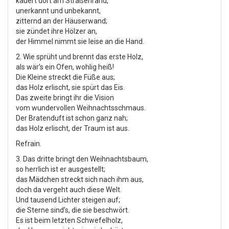
kauert dort am Straßenrand,
unerkannt und unbekannt,
zitternd an der Häuserwand;
sie zündet ihre Hölzer an,
der Himmel nimmt sie leise an die Hand.
2. Wie sprüht und brennt das erste Holz,
als wär’s ein Ofen, wohlig heiß!
Die Kleine streckt die Füße aus;
das Holz erlischt, sie spürt das Eis.
Das zweite bringt ihr die Vision
vom wundervollen Weihnachtsschmaus.
Der Bratenduft ist schon ganz nah;
das Holz erlischt, der Traum ist aus.
Refrain.
3. Das dritte bringt den Weihnachtsbaum,
so herrlich ist er ausgestellt;
das Mädchen streckt sich nach ihm aus,
doch da vergeht auch diese Welt.
Und tausend Lichter steigen auf;
die Sterne sind’s, die sie beschwört.
Es ist beim letzten Schwefelholz,