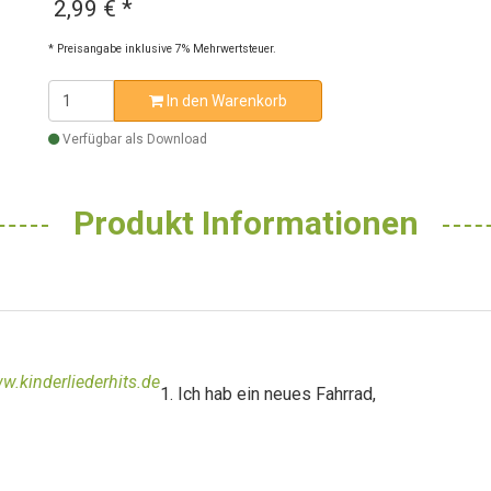
2,99 €
*
* Preisangabe inklusive 7% Mehrwertsteuer.
In den Warenkorb
Verfügbar als Download
Produkt Informationen
w.kinderliederhits.de
1. Ich hab ein neues Fahrrad,