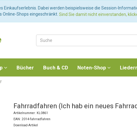
es Einkaufserlebnis. Dabei werden beispielsweise die Session-Informat
es Online-Shops eingeschränkt.
Sind Sie damit nicht einverstanden, klicke
e
op
Bücher
Buch & CD
Noten-Shop
Lieder
 F
Fahrradfahren (Ich hab ein neues Fahrra
Artikelnummer: KL0861
EAN: 2014-fahrradfahren
Download-Artikel