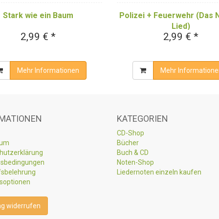
Polizei + Feuerwehr (Das 
Stark wie ein Baum
Lied)
2,99 € *
2,99 € *
Mehr Informationen
Mehr Informatione
MATIONEN
KATEGORIEN
CD-Shop
sum
Bücher
hutzerklärung
Buch & CD
sbedingungen
Noten-Shop
fsbelehrung
Liedernoten einzeln kaufen
soptionen
ag widerrufen