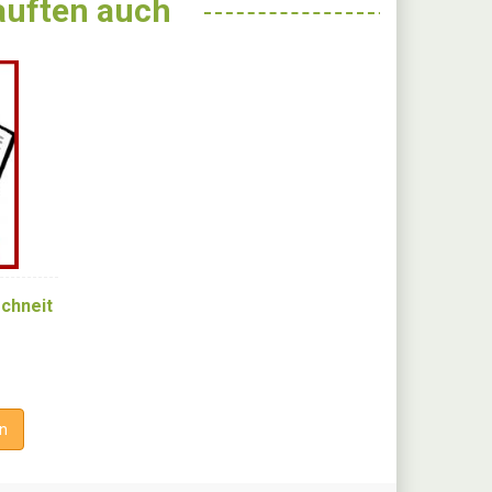
kauften auch
schneit
n