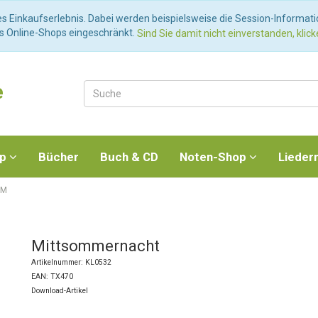
es Einkaufserlebnis. Dabei werden beispielsweise die Session-Informat
es Online-Shops eingeschränkt.
Sind Sie damit nicht einverstanden, klicke
e
op
Bücher
Buch & CD
Noten-Shop
Lieder
 M
Mittsommernacht
Artikelnummer: KL0532
EAN: TX470
Download-Artikel