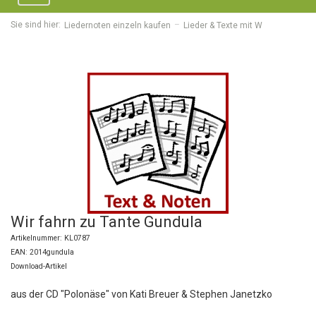
navigation
Sie sind hier:
Liedernoten einzeln kaufen
Lieder & Texte mit W
Wir fahrn zu Tante Gundula
Artikelnummer: KL0787
EAN: 2014gundula
Download-Artikel
aus der CD "Polonäse" von Kati Breuer & Stephen Janetzko