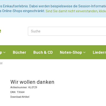
es Einkaufserlebnis. Dabei werden beispielsweise die Session-Informat
es Online-Shops eingeschränkt.
Sind Sie damit nicht einverstanden, klicke
e
op
Bücher
Buch & CD
Noten-Shop
Lieder
 W
Wir wollen danken
Artikelnummer: KL0729
EAN: TX664
Download-Artikel