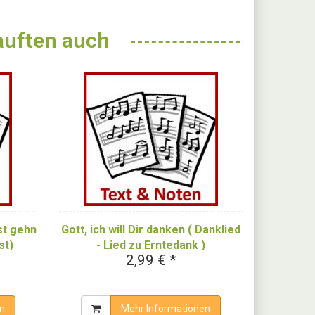
kauften auch
st gehn
Gott, ich will Dir danken ( Danklied
st)
- Lied zu Erntedank )
2,99 € *
n
Mehr Informationen