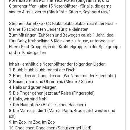
Notenblätter als PDF mit Text, Noten (Singstimme) und
Gitarrengriffen - also 15 Notenblätter - für alle, die gerne
singen & musizieren (Blockflöte, Gitarre, Keyboard usw.)!
Stephen Janetzko - CD Blubb blubb blubb macht der Fisch -
Meine 15 schönsten Lieder für die Kleinsten
Zum Mitsingen, Zuhören und Bewegen ca. ab 1 Jahr. Ideal
fürs Baby, Krabbelkind & Kleinkind zu Hause, unterwegs, in
Eltern-Kind-Gruppen, in der Krabbelgruppe, in der Spielgruppe
und im Kindergarten
Inhalt - enthält die Notenblätter der folgenden Lieder:
1. Blubb blubb blubb macht der Fisch
2. Häng dich an, häng dich an (Wir fahrn mit der Eisenbahn)
3. Nasenmann und Ohrenfrau (Meine 7 Sinne)
4. Hallo und guten Morgen!
5. Die Finger gehen jetzt auf Reise (Fingerspiel)
6. Hallo, wir sind froh!
7. Der Hasentanz (All die kleinen Häschen)
8. Die Mama ist die 1 (Mama, Papa, Bruder, Schwester und
ich)
9. Im Zoo, im Zoo, im Zoo
10. Engelchen, Engelchen (Schutzengel-Lied)