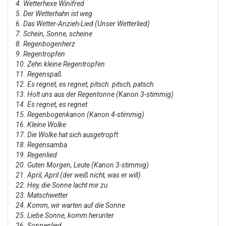
4. Wetterhexe Winifred
5. Der Wetterhahn ist weg
6. Das Wetter-Anzieh-Lied (Unser Wetterlied)
7. Schein, Sonne, scheine
8. Regenbogenherz
9. Regentropfen
10. Zehn kleine Regentropfen
11. Regenspaß
12. Es regnet, es regnet, pitsch. pitsch, patsch
13. Holt uns aus der Regentonne (Kanon 3-stimmig)
14. Es regnet, es regnet
15. Regenbogenkanon (Kanon 4-stimmig)
16. Kleine Wolke
17. Die Wolke hat sich ausgetropft
18. Regensamba
19. Regenlied
20. Guten Morgen, Leute (Kanon 3-stimmig)
21. April, April (der weiß nicht, was er will)
22. Hey, die Sonne lacht mir zu
23. Matschwetter
24. Komm, wir warten auf die Sonne
25. Liebe Sonne, komm herunter
26. Sonnenlied