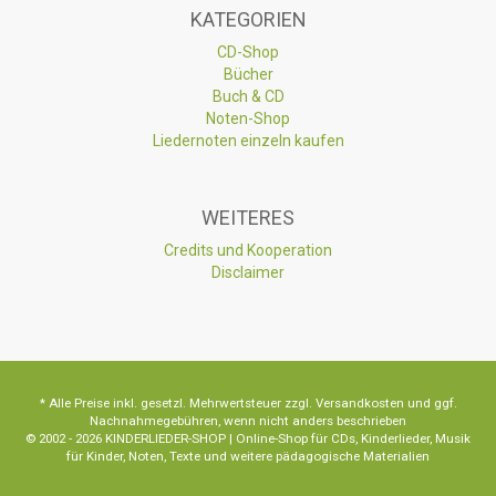
KATEGORIEN
CD-Shop
Bücher
Buch & CD
Noten-Shop
Liedernoten einzeln kaufen
WEITERES
Credits und Kooperation
Disclaimer
* Alle Preise inkl. gesetzl. Mehrwertsteuer zzgl. Versandkosten und ggf.
Nachnahmegebühren, wenn nicht anders beschrieben
© 2002 - 2026 KINDERLIEDER-SHOP | Online-Shop für CDs, Kinderlieder, Musik
für Kinder, Noten, Texte und weitere pädagogische Materialien