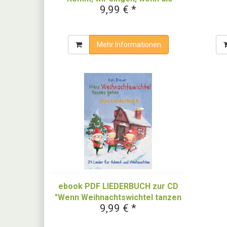
9,99 € *
Flocken sacht vom Himmel fallen"
(Downloadalbum)
Mehr Informationen
ebook PDF LIEDERBUCH zur CD
"Wenn Weihnachtswichtel tanzen
9,99 € *
gehen"