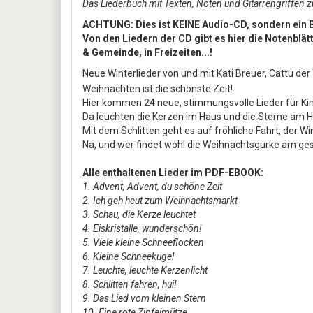
Das Liederbuch mit Texten, Noten und Gitarrengriffen 
ACHTUNG: Dies ist KEINE Audio-CD, sondern ein B
Von den Liedern der CD gibt es hier die Notenblät
& Gemeinde, in Freizeiten...!
Neue Winterlieder von und mit Kati Breuer, Cattu de
Weihnachten ist die schönste Zeit!
Hier kommen 24 neue, stimmungsvolle Lieder für K
Da leuchten die Kerzen im Haus und die Sterne am 
Mit dem Schlitten geht es auf fröhliche Fahrt, der W
Na, und wer findet wohl die Weihnachtsgurke am 
Alle enthaltenen Lieder im PDF-EBOOK:
1. Advent, Advent, du schöne Zeit
2. Ich geh heut zum Weihnachtsmarkt
3. Schau, die Kerze leuchtet
4. Eiskristalle, wunderschön!
5. Viele kleine Schneeflocken
6. Kleine Schneekugel
7. Leuchte, leuchte Kerzenlicht
8. Schlitten fahren, hui!
9. Das Lied vom kleinen Stern
10. Eine rote Zipfelmütze