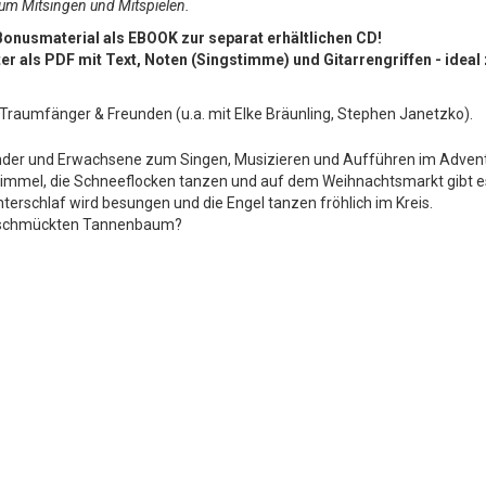
zum Mitsingen und Mitspielen.
onusmaterial als EBOOK zur separat erhältlichen CD!
ter als PDF mit Text, Noten (Singstimme) und Gitarrengriffen - ideal
r Traumfänger & Freunden (u.a. mit Elke Bräunling, Stephen Janetzko).
inder und Erwachsene zum Singen, Musizieren und Aufführen im Advent
Himmel, die Schneeflocken tanzen und auf dem Weihnachtsmarkt gibt e
interschlaf wird besungen und die Engel tanzen fröhlich im Kreis.
geschmückten Tannenbaum?