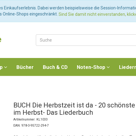
es Einkaufserlebnis. Dabei werden beispielsweise die Session-Informat
es Online-Shops eingeschränkt.
Sind Sie damit nicht einverstanden, klicke
e
op
Bücher
Buch & CD
Noten-Shop
Lieder
BUCH Die Herbstzeit ist da - 20 schönste
im Herbst- Das Liederbuch
Artikelnummer: KL1033
EAN: 978-3-95722-294-7