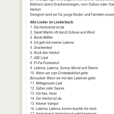
Blättern übers Drachensteigen, vom Süßes-oder-Sau
Herbst.
Geeignet sind sie für junge Kinder und Familien sowi
Alle Lieder im Liederbuch:
1. Die Herbstzeit ist da
2. Sankt Martin ritt durch Schnee und Wind
3. Bunte Blätter
4. Ich geh mit meiner Laterne
5. Drachenlied
6. Rock den Herbst
7. ABC-Lied
8. Pi-Pa-Pustewind
9. Laterne, Laterne, Sonne, Mond und Sterne
10. Wenn wir zum Erntedankfest gehn
Bonuslied: Wenn wir mit den Laternen gehn
11. Mittagessen-Lied
12. Süßes oder Saures
13. Hix-hex, Hexe
14. Der Herbst ist da
15. Kleiner Vampir
16. Laterne, Laterne, komm leuchte für mich
17. Herbstwind, Herbstwind weht bestimmt