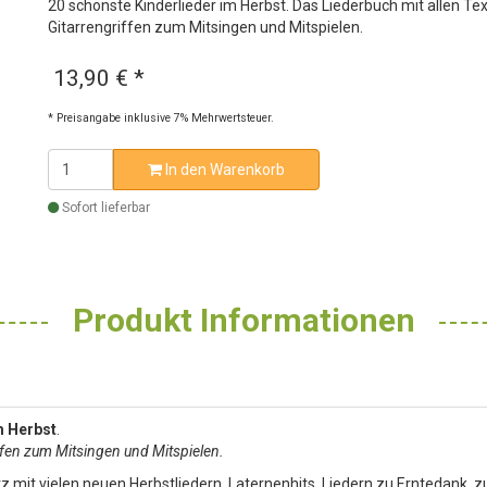
20 schönste Kinderlieder im Herbst. Das Liederbuch mit allen Te
Gitarrengriffen zum Mitsingen und Mitspielen.
13,90 €
*
* Preisangabe inklusive 7% Mehrwertsteuer.
In den Warenkorb
Sofort lieferbar
Produkt Informationen
m Herbst
.
iffen zum Mitsingen und Mitspielen.
z mit vielen neuen Herbstliedern, Laternenhits, Liedern zu Erntedank, z