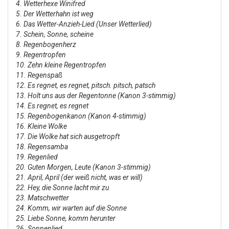
4. Wetterhexe Winifred
5. Der Wetterhahn ist weg
6. Das Wetter-Anzieh-Lied (Unser Wetterlied)
7. Schein, Sonne, scheine
8. Regenbogenherz
9. Regentropfen
10. Zehn kleine Regentropfen
11. Regenspaß
12. Es regnet, es regnet, pitsch. pitsch, patsch
13. Holt uns aus der Regentonne (Kanon 3-stimmig)
14. Es regnet, es regnet
15. Regenbogenkanon (Kanon 4-stimmig)
16. Kleine Wolke
17. Die Wolke hat sich ausgetropft
18. Regensamba
19. Regenlied
20. Guten Morgen, Leute (Kanon 3-stimmig)
21. April, April (der weiß nicht, was er will)
22. Hey, die Sonne lacht mir zu
23. Matschwetter
24. Komm, wir warten auf die Sonne
25. Liebe Sonne, komm herunter
26. Sonnenlied