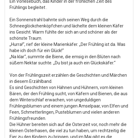
Ein Vorlesebuch, das Kinder in der fröhlichen Zeit des
Frühlings begleitet .
Ein Sonnenstrahl bahnte sich seinen Weg durch die
Schneeglöckchenköpfchen und lächelte dem kleinen Käfer
ins Gesicht. Warm fühlte der sich an und schöner als der
schönste Traum.
„Hurra!“, rief der kleine Marienkäfer. „Der Frühling ist da. Was
habe ich doch für ein Glück!“
„Na klar“, summte die Biene, die emsig in den Blüten nach
süßem Nektar suchte. „Du bist ja auch ein Glückskäfer.“
Von der Frühlingszeit erzählen die Geschichten und Märchen
in diesem Erzählband.
Es sind Geschichten von Hähnen und Hühnern, vom kleinen
Bären, der den Frühling sucht, von Käfern und Bienen, die aus
dem Winterschlaf erwachen, von ungeduldigen
Frühlingsblumen und einem jungen Amselpaar, von Elfen und
Feen, Schmetterlingen, Pusteblumen und vielen anderen
Frühlingsfreunden.
Die Hühner bereiten sich auf die Osterzeit vor, noch mehr die
kleinen Osterhasen, die viel zu tun haben, um rechtzeitig die
Eier zu den Kindern zu bringen, und im Mai gibt es die