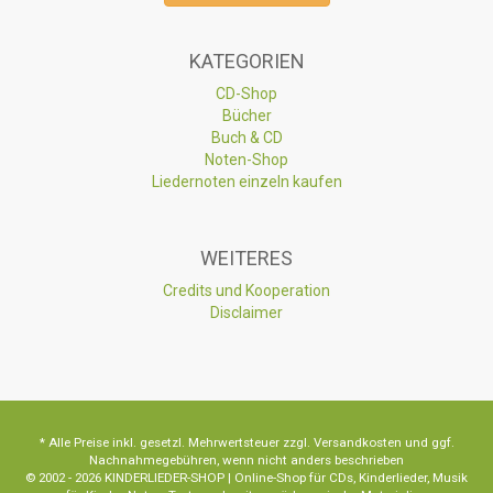
KATEGORIEN
CD-Shop
Bücher
Buch & CD
Noten-Shop
Liedernoten einzeln kaufen
WEITERES
Credits und Kooperation
Disclaimer
* Alle Preise inkl. gesetzl. Mehrwertsteuer zzgl. Versandkosten und ggf.
Nachnahmegebühren, wenn nicht anders beschrieben
© 2002 - 2026 KINDERLIEDER-SHOP | Online-Shop für CDs, Kinderlieder, Musik