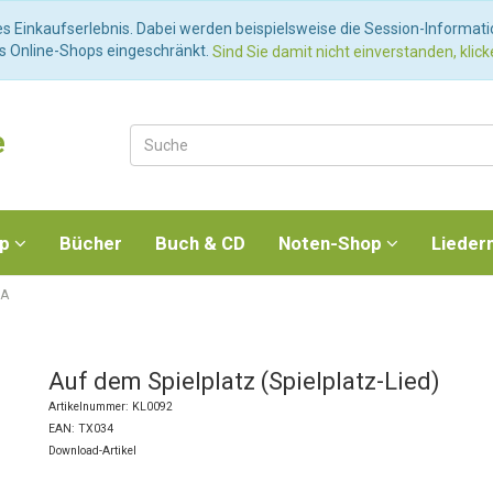
es Einkaufserlebnis. Dabei werden beispielsweise die Session-Informat
es Online-Shops eingeschränkt.
Sind Sie damit nicht einverstanden, klicke
e
op
Bücher
Buch & CD
Noten-Shop
Lieder
 A
Auf dem Spielplatz (Spielplatz-Lied)
Artikelnummer: KL0092
EAN: TX034
Download-Artikel