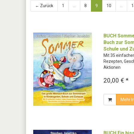
← Zurück
1
...
8
9
10
...
1
BUCH Sommer
Buch zur Som
Schule und Z
Mit 35 einfachen
Rezepten, Gesc
Aktionen
20,00 € *
Mehr I
BUCH Ein biss