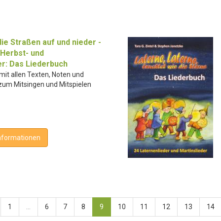
ie Straßen auf und nieder -
 Herbst- und
er: Das Liederbuch
mit allen Texten, Noten und
 zum Mitsingen und Mitspielen
nformationen
1
...
6
7
8
9
10
11
12
13
14