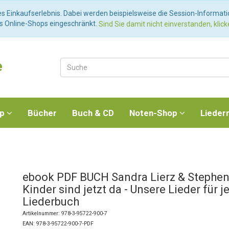
es Einkaufserlebnis. Dabei werden beispielsweise die Session-Informat
es Online-Shops eingeschränkt.
Sind Sie damit nicht einverstanden, klicke
e
op
Bücher
Buch & CD
Noten-Shop
Lieder
ebook PDF BUCH Sandra Lierz & Stephen 
Kinder sind jetzt da - Unsere Lieder für 
Liederbuch
Artikelnummer: 978-3-95722-900-7
EAN: 978-3-95722-900-7-PDF