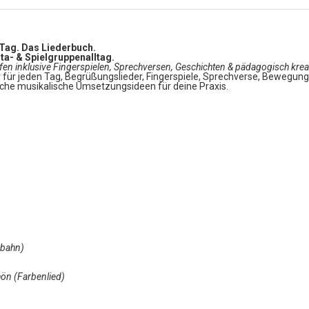
n Tag. Das Liederbuch.
ita- & Spielgruppenalltag.
ffen inklusive Fingerspielen, Sprechversen, Geschichten & pädagogisch kre
 für jeden Tag, Begrüßungslieder, Fingerspiele, Sprechverse, Bewegungsli
iche musikalische Umsetzungsideen für deine Praxis.
enbahn)
chön (Farbenlied)