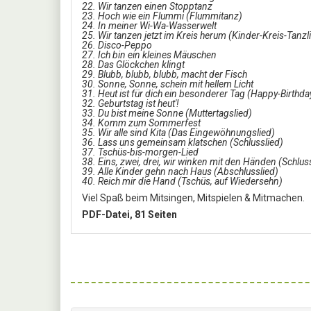
22. Wir tanzen einen Stopptanz
23. Hoch wie ein Flummi (Flummitanz)
24. In meiner Wi-Wa-Wasserwelt
25. Wir tanzen jetzt im Kreis herum (Kinder-Kreis-Tanzl
26. Disco-Peppo
27. Ich bin ein kleines Mäuschen
28. Das Glöckchen klingt
29. Blubb, blubb, blubb, macht der Fisch
30. Sonne, Sonne, schein mit hellem Licht
31. Heut ist für dich ein besonderer Tag (Happy-Birthd
32. Geburtstag ist heut'!
33. Du bist meine Sonne (Muttertagslied)
34. Komm zum Sommerfest
35. Wir alle sind Kita (Das Eingewöhnungslied)
36. Lass uns gemeinsam klatschen (Schlusslied)
37. Tschüs-bis-morgen-Lied
38. Eins, zwei, drei, wir winken mit den Händen (Schlus
39. Alle Kinder gehn nach Haus (Abschlusslied)
40. Reich mir die Hand (Tschüs, auf Wiedersehn)
Viel Spaß beim Mitsingen, Mitspielen & Mitmachen.
PDF-Datei, 81 Seiten