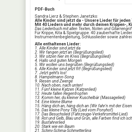
PDF-Buch
Sandra Lierz & Stephen Janetzko:
Alle Kinder sind jetzt da - Unsere Lieder für jede
Mit 40 Liedern und mehr durch deinen Krippen-, K
Das Liederbuch mit allen Texten, Noten und Gitarrengri
Für Krippe, Kita & Spielgruppe. 40 zauberhafte Lieder
Instrumentenbegleitung, Schlusslieder sowie zahlre
Alle enthaltenen Lieder:
1. Alle Kinder sind jetzt da
2. Wir fangen jetzt an (Begrüßungslied)
3. Wir sitzen hier im Kreis (Begrüßungslied)
4. Hallo und guten Morgen
5. Wir wollen uns begrüßen (Begrüßungslied)
6. Alle Kinder sind jetzt fit! (Begrüßungslied)
7. Jetzt geht’s los!
8. Hampelmann-Song
9. Riesen und Zwerge
10. Nach oben, nach unten!
11. Fünf kleine Katzen (Katzenlied)
12. Heute fallen Regentropfen
13. Komm her, du kleiner Kuschelbär (Massagelied)
14. Eine kleine Blume
15. Häng dich an, häng dich an (Wir fahr'n mit der Eis
16. Das kleine Pony Tilly (Lied vom Ponyhof)
17. Das Besuchslied (Fahrzeuge-Verkehrsmittel-Lied)
18. Rot und Gelb, Blau und Grün, alle Farben find ich s
19. Busfahrerlied
20. Stark wie ein Baum
21. Schmi-Schma-Schmetterling