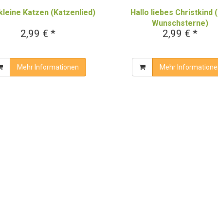
Hallo liebes Christkind 
kleine Katzen (Katzenlied)
Wunschsterne)
2,99 € *
2,99 € *
Mehr Informationen
Mehr Informatione