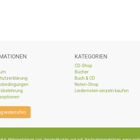
MATIONEN
KATEGORIEN
CD-Shop
sum
Bücher
hutzerklärung
Buch & CD
sbedingungen
Noten-Shop
fsbelehrung
Liedernoten einzeln kaufen
soptionen
ag widerrufen
 gesetzl. Mehrwertsteuer zzgl. Versandkosten und ggf. Nachnahmegebühren, wenn nich