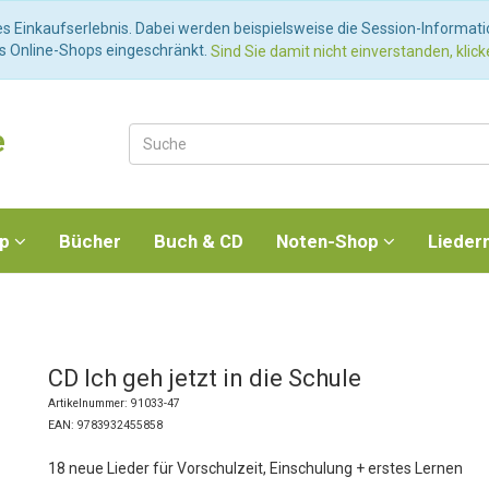
es Einkaufserlebnis. Dabei werden beispielsweise die Session-Informat
es Online-Shops eingeschränkt.
Sind Sie damit nicht einverstanden, klicke
e
op
Bücher
Buch & CD
Noten-Shop
Lieder
CD Ich geh jetzt in die Schule
Artikelnummer: 91033-47
EAN: 9783932455858
18 neue Lieder für Vorschulzeit, Einschulung + erstes Lernen