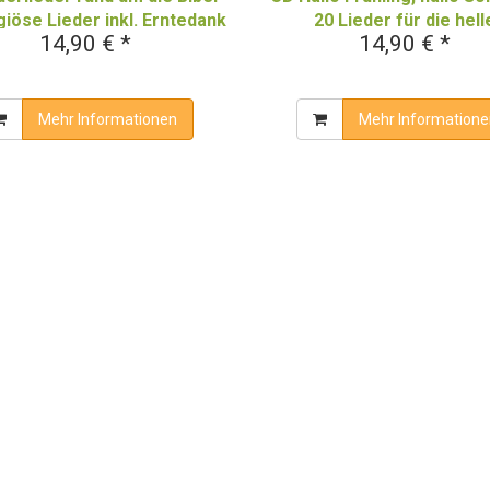
igiöse Lieder inkl. Erntedank
20 Lieder für die hell
14,90 € *
14,90 € *
und Vaterunser
Jahreshälfte
Mehr Informationen
Mehr Informatione