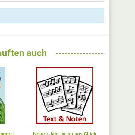
kauften auch
ommer!
Neues Jahr, bring uns Glück