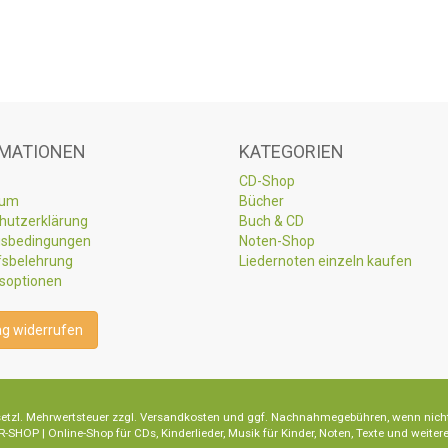
MATIONEN
KATEGORIEN
CD-Shop
sum
Bücher
hutzerklärung
Buch & CD
sbedingungen
Noten-Shop
fsbelehrung
Liedernoten einzeln kaufen
soptionen
ag widerrufen
 gesetzl. Mehrwertsteuer zzgl. Versandkosten und ggf. Nachnahmegebühren, wenn nich
-SHOP | Online-Shop für CDs, Kinderlieder, Musik für Kinder, Noten, Texte und weite