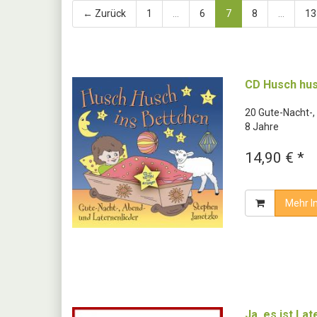
← Zurück
1
...
6
7
8
...
13
CD Husch hus
20 Gute-Nacht-,
8 Jahre
14,90 € *
Mehr I
Ja, es ist La