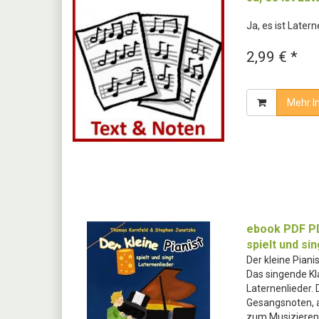
Ja, es ist Later
2,99 € *
Mehr I
ebook PDF PD
spielt und si
Der kleine Pianis
Das singende Kl
Laternenlieder. 
Gesangsnoten, a
zum Musizieren