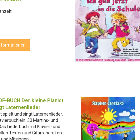
nenzeit
nformationen
F-BUCH Der kleine Pianist
ngt Laternenlieder
t spielt und singt Laternenlieder.
avierbüchlein. 30 Martins- und
Das Liederbuch mit Klavier- und
llen Texten und Gitarrengriffen
 und Mitsingen