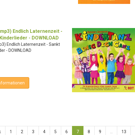
p3) Endlich Laternenzeit -
 Kinderlieder - DOWNLOAD
) Endlich Laternenzeit - Sankt
ieder - DOWNLOAD
nformationen
k
1
2
3
4
5
6
7
8
9
...
13