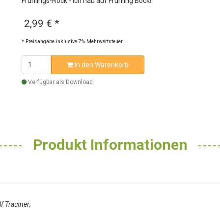
Frühlings-Rock - ich hab auf Frühling Bock!
2,99 €
*
* Preisangabe inklusive 7% Mehrwertsteuer.
In den Warenkorb
Verfügbar als Download
Produkt Informationen
f Trautner;