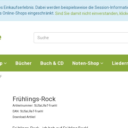
es Einkaufserlebnis. Dabei werden beispielsweise die Session-Informat
es Online-Shops eingeschränkt.
Sind Sie damit nicht einverstanden, klicke
e
op
Bücher
Buch & CD
Noten-Shop
Lieder
 F
Frühlings-Rock
Artikelnummer: StJSaLRaT-fruehl
EAN: StJSaLRaT-fruehl
Download-Artikel