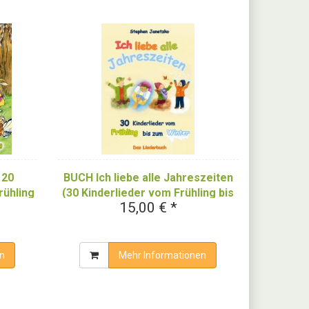
 20
BUCH Ich liebe alle Jahreszeiten
rühling
(30 Kinderlieder vom Frühling bis
15,00 € *
zum Winter)
n
Mehr Informationen