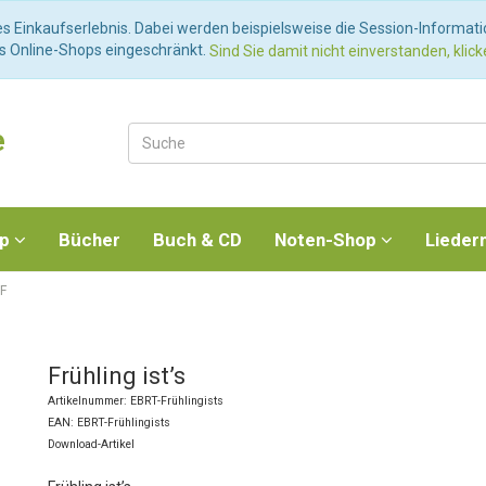
es Einkaufserlebnis. Dabei werden beispielsweise die Session-Informat
es Online-Shops eingeschränkt.
Sind Sie damit nicht einverstanden, klicke
e
op
Bücher
Buch & CD
Noten-Shop
Lieder
 F
Frühling ist’s
Artikelnummer: EBRT-Frühlingists
EAN: EBRT-Frühlingists
Download-Artikel