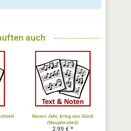
kauften auch
Neues Jahr, bring uns Glück
schneit
(Neujahrslied)
2,99 € *