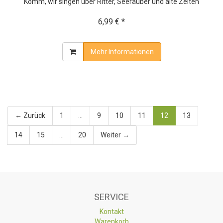
Komm, wir singen über Ritter, Seeräuber und alte Zeiten
6,99 € *
Mehr Informationen
← Zurück
1
...
9
10
11
12
13
14
15
...
20
Weiter →
SERVICE
Kontakt
Warenkorb