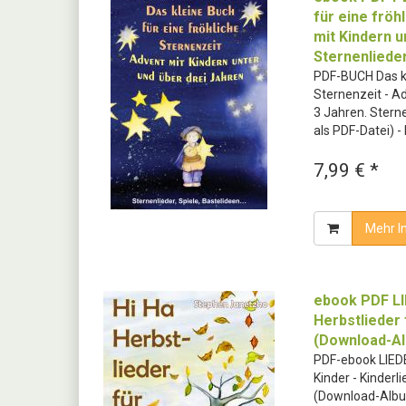
für eine fröh
mit Kindern u
Sternenlieder
PDF-BUCH Das kl
Sternenzeit - A
3 Jahren. Sterne
als PDF-Datei) 
7,99 € *
Mehr I
ebook PDF LI
Herbstlieder 
(Download-A
PDF-ebook LIEDE
Kinder - Kinderl
(Download-Alb