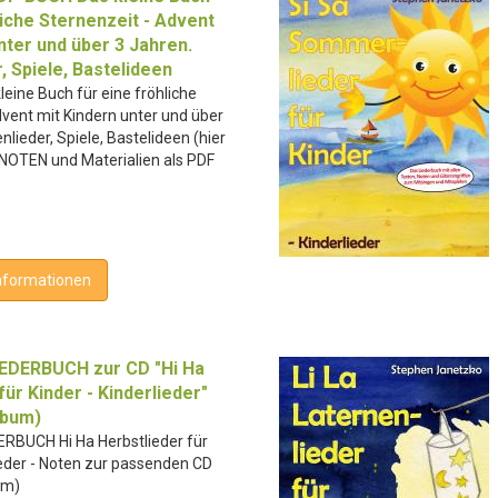
liche Sternenzeit - Advent
nter und über 3 Jahren.
, Spiele, Bastelideen
eine Buch für eine fröhliche
dvent mit Kindern unter und über
nlieder, Spiele, Bastelideen (hier
- NOTEN und Materialien als PDF
nformationen
EDERBUCH zur CD "Hi Ha
für Kinder - Kinderlieder"
lbum)
RBUCH Hi Ha Herbstlieder für
ieder - Noten zur passenden CD
um)