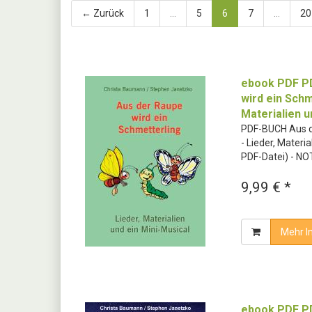
← Zurück
1
...
5
6
7
...
20
ebook PDF P
wird ein Schm
Materialien u
PDF-BUCH Aus d
- Lieder, Materia
PDF-Datei) - NO
9,99 € *
Mehr I
ebook PDF P