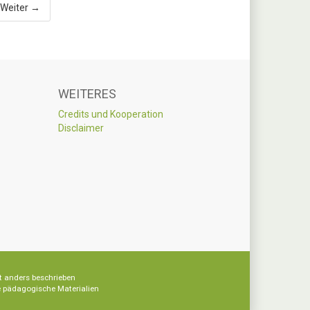
Weiter →
WEITERES
Credits und Kooperation
Disclaimer
t anders beschrieben
re pädagogische Materialien