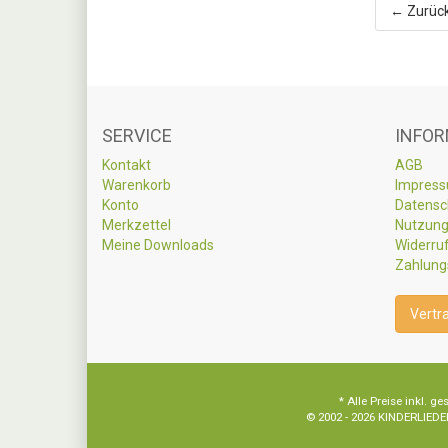
← Zurüc
SERVICE
INFOR
Kontakt
AGB
Warenkorb
Impres
Konto
Datensc
Merkzettel
Nutzung
Meine Downloads
Widerru
Zahlung
Vertr
* Alle Preise inkl.
© 2002 - 2026 KINDERLIEDER