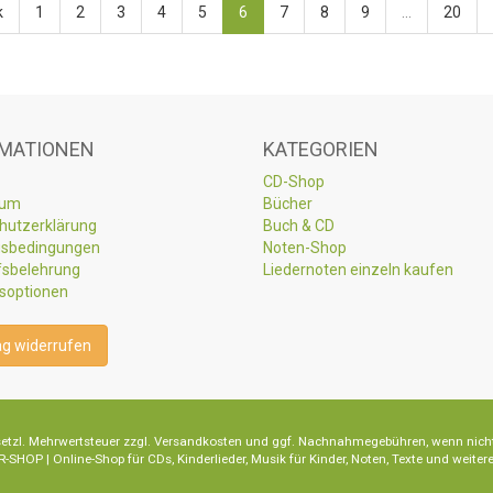
k
1
2
3
4
5
6
7
8
9
...
20
MATIONEN
KATEGORIEN
CD-Shop
sum
Bücher
hutzerklärung
Buch & CD
sbedingungen
Noten-Shop
fsbelehrung
Liedernoten einzeln kaufen
soptionen
ag widerrufen
 gesetzl. Mehrwertsteuer zzgl. Versandkosten und ggf. Nachnahmegebühren, wenn nich
-SHOP | Online-Shop für CDs, Kinderlieder, Musik für Kinder, Noten, Texte und weite