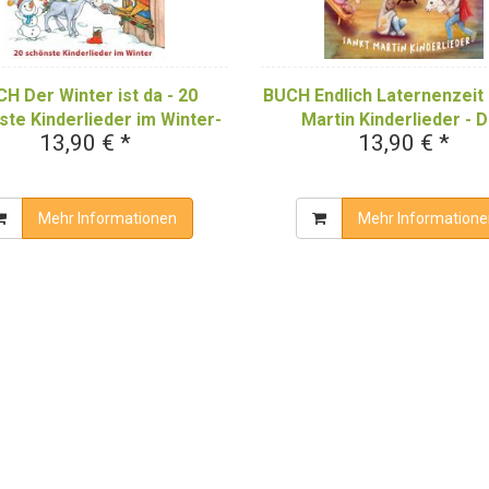
H Der Winter ist da - 20
BUCH Endlich Laternenzeit 
te Kinderlieder im Winter-
Martin Kinderlieder - 
13,90 € *
13,90 € *
Das Liederbuch
Liederbuch
Mehr Informationen
Mehr Informatione