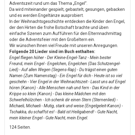
Adventszeit rund um das Thema „Engel“.
Da wird miteinander gespielt, gebastelt, gesungen, gebacken
und es werden Engeltänze ausprobiert.
In der Weihnachtsgeschichte entdecken die Kinder den Engel,
der den Hirten die frohe Botschaft brachte und üben
einfache Szenen zum Aufführen für den Elternnachmittag
oder die Adventsfeier mit den Großeltern ein.
Wir wünschen Ihnen viel Freude mit unseren Anregungen.
Folgende 20 Lieder sind im Buch enthalten:
Engel fliegen höher - Der Kleine-Engel-Tanz - Mein bester
Freund, mein Engel - Engelchen, Engelchen (Das Schutzengel-
Lied) - Auf allen Wegen (Segens-Rap) - Du trägst einen guten
Namen (Zum Namenstag) - Ein Engel für dich - Heute ist so viel
geschehn - Vier Engel in der Weihnachtszeit - Lasst uns auf Engel
hören (Kanon) - Alle Menschen nah und fern - Das Kind in der
Krippe so klein (Kanon) - Das kleine Mädchen mit den
Schwefelhölzchen - Ich schenk dir einen Stern (Sternenlied) -
Michaeli, Michaeli - Mutig, stark und weise (Engelgeleit-Kanon) -
Tschakka, du schaffst es! - Bald ist Heiligabend! - Gute Nacht,
mein kleiner Engel - Gute Nacht, mein Engel.
124 Seiten.