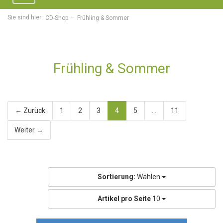
navigation
Sie sind hier:
CD-Shop
Frühling & Sommer
Frühling & Sommer
← Zurück
1
2
3
4
5
...
11
Weiter →
Sortierung:
Wählen
Artikel pro Seite
10