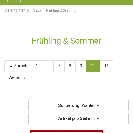
navigation
Sie sind hier:
CD-Shop
Frühling & Sommer
Frühling & Sommer
← Zurück
1
...
7
8
9
10
11
Weiter →
Sortierung:
Wählen
Artikel pro Seite
10